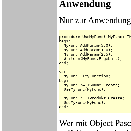
Anwendung
Nur zur Anwendung
procedure UseMyFunc(_MyFunc: IM
begin

  MyFunc.AddParam(5.0);

  MyFunc.AddParam(1.0);

  MyFunc.AddParam(2.5);

  WriteLn(MyFunc.Ergebnis);

end;

var

  MyFunc: IMyFunction;

begin

  MyFunc := TSumme.Create;

  UseMyFunc(MyFunc);

  MyFunc := TProdukt.Create;

  UseMyFunc(MyFunc);

end;

Wer mit Object Pasca