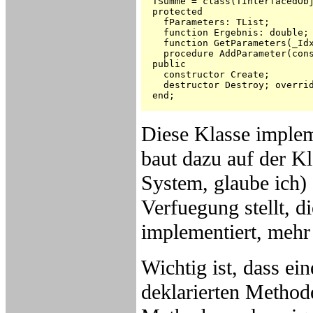
  TSumme = class(TInterfacedObj
  protected

    fParameters: TList;

    function Ergebnis: double;

    function GetParameters(_Idx
    procedure AddParameter(cons
  public

    constructor Create;

    destructor Destroy; overrid
  end;

Diese Klasse implem
baut dazu auf der Kl
System, glaube ich) 
Verfuegung stellt, d
implementiert, mehr 
Wichtig ist, dass ein
deklarierten Methode