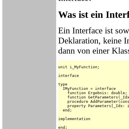
Was ist ein Inter
Ein Interface ist so
Deklaration, keine 
dann von einer Klas
unit i_MyFunction;

interface

type

  IMyFunction = interface

    function Ergebnis: double;

    function GetParameters(_Idx
    procedure AddParameter(cons
    property Parameters[_Idx: i
  end;

implementation

end;
