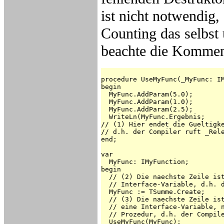
ist nicht notwendig,
Counting das selbst
beachte die Kommen
procedure UseMyFunc(_MyFunc: IM
begin

  MyFunc.AddParam(5.0);

  MyFunc.AddParam(1.0);

  MyFunc.AddParam(2.5);

  WriteLn(MyFunc.Ergebnis;

// (1) Hier endet die Gueltigke
// d.h. der Compiler ruft _Rele
end;

var

  MyFunc: IMyFunction;

begin

  // (2) Die naechste Zeile ist
  // Interface-Variable, d.h. d
  MyFunc := TSumme.Create;

  // (3) Die naechste Zeile ist
  // eine Interface-Variable, n
  // Prozedur, d.h. der Compile
  UseMyFunc(MyFunc);
