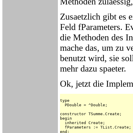
Methoden zulaessig, 
Zusaetzlich gibt es 
Feld fParameters. Ev
die Methoden des Inte
mache das, um zu ve
benutzt wird, sie so
mehr dazu spaeter.
Ok, jetzt die Implem
type

  PDouble = ^Double;

constructor TSumme.Create;

begin

  inherited Create;

  fParameters := TList.Create;

end;
