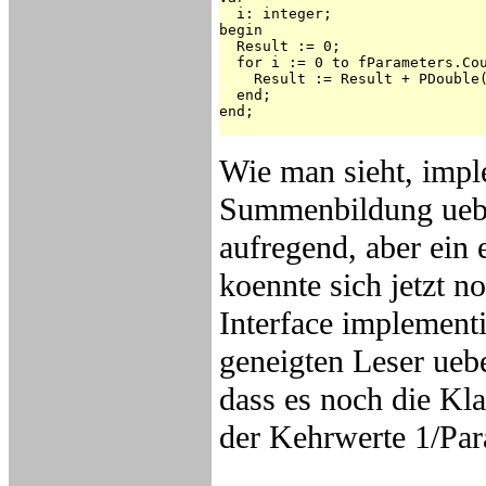
  i: integer;

begin

  Result := 0;

  for i := 0 to fParameters.Cou
    Result := Result + PDouble(
  end;

end;

Wie man sieht, imple
Summenbildung ueber
aufregend, aber ein 
koennte sich jetzt n
Interface implement
geneigten Leser ueb
dass es noch die K
der Kehrwerte 1/Par