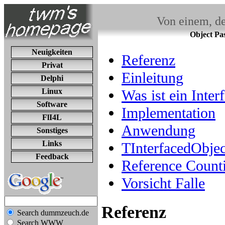
Von einem, de
Object Pas
Neuigkeiten
Referenz
Privat
Einleitung
Delphi
Linux
Was ist ein Inter
Software
Implementation
FlI4L
Anwendung
Sonstiges
Links
TInterfacedObjec
Feedback
Reference Count
Vorsicht Falle
Referenz
Search dummzeuch.de
Search WWW