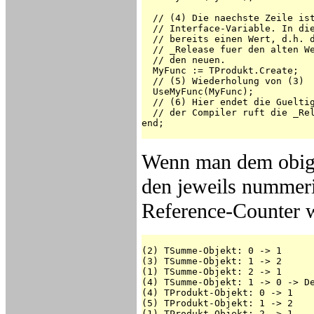
  // (4) Die naechste Zeile ist
  // Interface-Variable. In die
  // bereits einen Wert, d.h. d
  // _Release fuer den alten We
  // den neuen.

  MyFunc := TProdukt.Create;

  // (5) Wiederholung von (3)

  UseMyFunc(MyFunc);

  // (6) Hier endet die Gueltig
  // der Compiler ruft die _Rel
end;

Wenn man dem obige
den jeweils nummerie
Reference-Counter w
(2) TSumme-Objekt: 0 -> 1

(3) TSumme-Objekt: 1 -> 2

(1) TSumme-Objekt: 2 -> 1

(4) TSumme-Objekt: 1 -> 0 -> De
(4) TProdukt-Objekt: 0 -> 1

(5) TProdukt-Objekt: 1 -> 2

(1) TProdukt-Objekt: 2 -> 1
