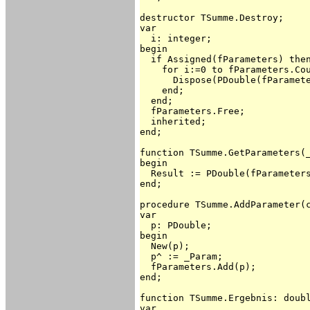
destructor TSumme.Destroy;

var

  i: integer;

begin

  if Assigned(fParameters) then
    for i:=0 to fParameters.Cou
      Dispose(PDouble(fParamete
    end;

  end;

  fParameters.Free;

  inherited;

end;

function TSumme.GetParameters(_
begin

  Result := PDouble(fParameters
end;

procedure TSumme.AddParameter(c
var

  p: PDouble;

begin

  New(p);

  p^ := _Param;

  fParameters.Add(p);

end;

function TSumme.Ergebnis: doubl
var
