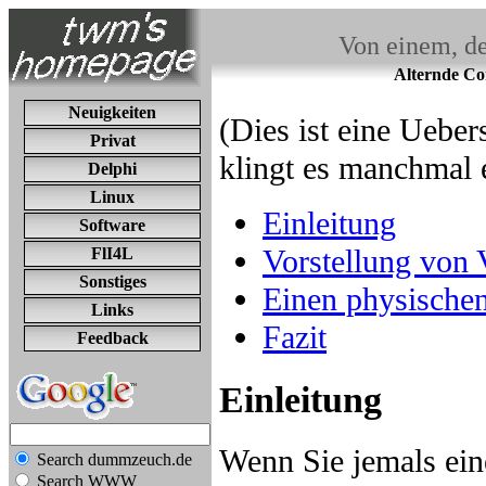
Von einem, de
Alternde Co
Neuigkeiten
(Dies ist eine Uebe
Privat
klingt es manchmal 
Delphi
Linux
Einleitung
Software
Vorstellung vo
FlI4L
Sonstiges
Einen physische
Links
Fazit
Feedback
Einleitung
Wenn Sie jemals ein
Search dummzeuch.de
Search WWW